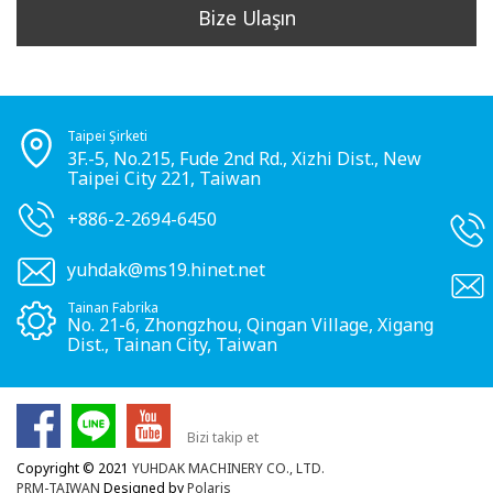
Bize Ulaşın
Taipei Şirketi
3F.-5, No.215, Fude 2nd Rd., Xizhi Dist., New
Taipei City 221, Taiwan
+886-2-2694-6450
yuhdak@ms19.hinet.net
Tainan Fabrika
No. 21-6, Zhongzhou, Qingan Village, Xigang
Dist., Tainan City, Taiwan
Bizi takip et
Copyright © 2021
YUHDAK MACHINERY CO., LTD.
PRM-TAIWAN
Designed by
Polaris