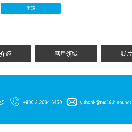
重設
介紹
應用領域
影
之5
+886-2-2694-6450
yuhdak@ms19.hinet.net