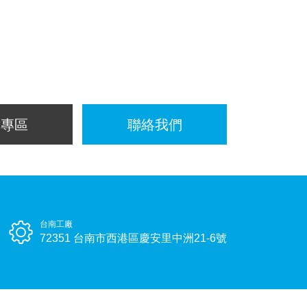
片專區
聯絡我們
台南工廠
72351 台南市西港區慶安里中洲21-6號