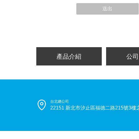
送出
產品介紹
公司
台北總公司
22151 新北市汐止區福德二路215號3樓