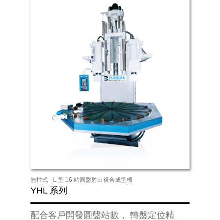
無柱式 - L 型 16 站圓盤射出複合成型機
YHL 系列
配合客戶開發圓盤站數， 轉盤定位精