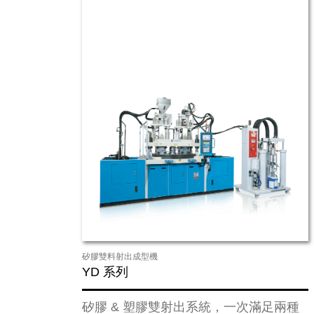
矽膠雙料射出成型機
YD 系列
矽膠 & 塑膠雙射出系統，一次滿足兩種