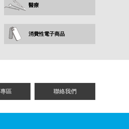
醫療
消費性電子商品
片專區
聯絡我們