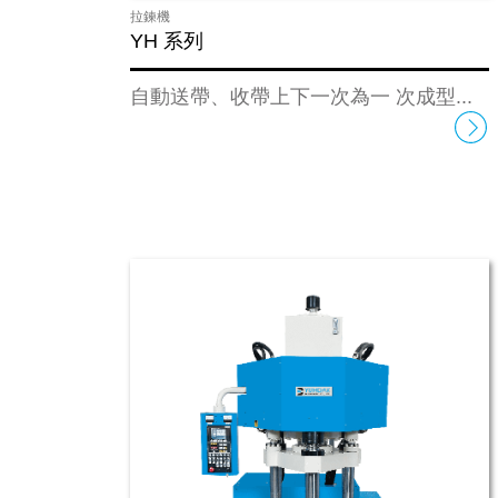
拉鍊機
YH 系列
自動送帶、收帶上下一次為一 次成型...