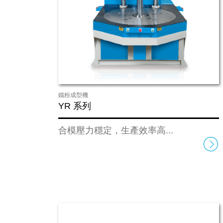
鐵粉成型機
YR 系列
合模壓力穩定，生產效率高...