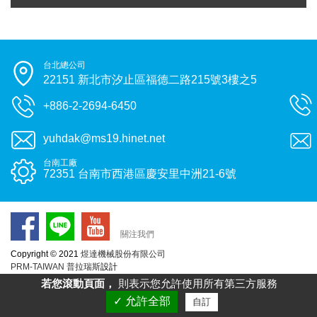
台北總公司
22151 新北市汐止區福德二路215號3樓之5
+886-2-2694-6450
yuhdak@ms19.hinet.net
台南工廠
72351 台南市西港區慶安里中洲21-6號
關注我們
Copyright © 2021
煜達機械股份有限公司
PRM-TAIWAN
普拉瑞斯
設計
若您滾動頁面，
則表示您允許使用所有第三方服務
✓ 允許全部
自訂