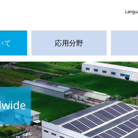
Langu
いて
応用分野
dwide