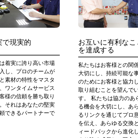
実で現実的
お互いに有利なこ
を達成する
は着実に誇り高い市場
私たちはお客様との関
入し、プロのチームが
大切にし、持続可能な
と素材の特性をマスタ
のためにお客様と協力
、ワンタイムサービス
取り組むことを望んで
客様の信頼を勝ち取り
す。 私たちは協力のあ
。それはあなたの堅実
る機会を大切にし、あ
頼できるパートナーで
るリンクを通じてプロ
を伝え、あらゆる交換
ィードバックから進化