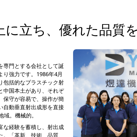
上に立ち、優れた品質
を専門とする会社として誕
り強力です。1986年4月
り包括的なプラスチック射
と中国本土があり、それぞ
、保守が容易で、操作が簡
い自動垂直射出成形を直接
地域。機械的。
富な経験を蓄積し、射出成
た。「革新、技術、品質、