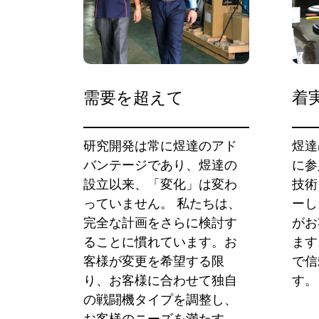
需要を超えて
着
研究開発は常に煜達のアド
煜達
バンテージであり、煜達の
に参
設立以来、「変化」は変わ
技術
っていません。 私たちは、
ーし
完全な計画をさらに検討す
がお
ることに慣れています。お
ます
客様が変更を希望する限
で信
り、お客様に合わせて独自
す。
の戦闘機タイプを調整し、
お客様のニーズを満たす、