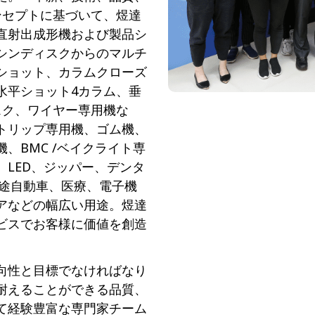
ンセプトに基づいて、煜達
直射出成形機および製品シ
シンディスクからのマルチ
ショット、カラムクローズ
水平ショット4カラム、垂
スク、ワイヤー専用機な
トリップ専用機、ゴム機、
、BMC /ベイクライト専
LED、ジッパー、デンタ
用途自動車、医療、電子機
アなどの幅広い用途。煜達
ビスでお客様に価値を創造
向性と目標でなければなり
耐えることができる品質、
て経験豊富な専門家チーム