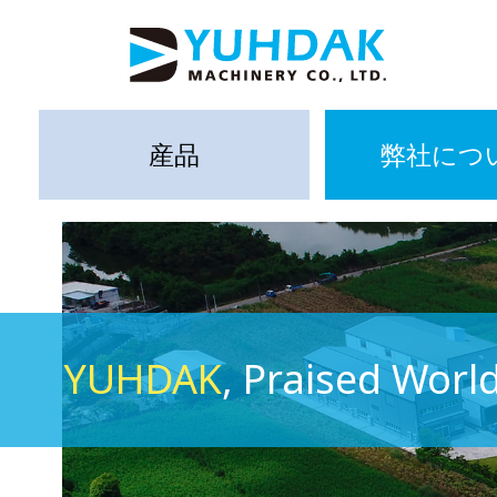
産品
弊社につ
YUHDAK
, Praised Worl