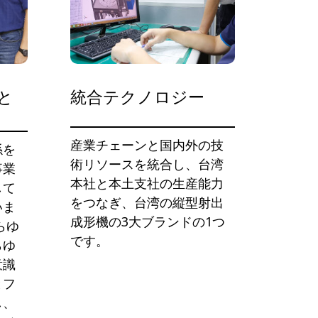
と
統合テクノロジー
産業チェーンと国内外の技
係を
術リソースを統合し、台湾
事業
本社と本土支社の生産能力
して
をつなぎ、台湾の縦型射出
いま
成形機の3大ブランドの1つ
らゆ
です。
らゆ
意識
とフ
し、