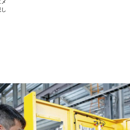
にメ
現し