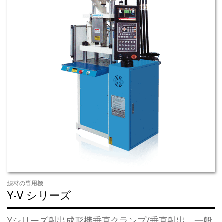
線材の専用機
Y-V シリーズ
Yシリーズ射出成形機垂直クランプ/垂直射出、一般