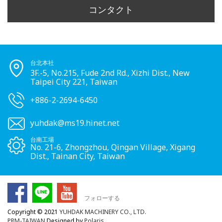
コンタクト
台北本社
3F.-5, No.215, Fude 2nd Rd., Xizhi Dist., New
Taipei City 221, Taiwan
+886-2-2694-6450
yuhdak@ms19.hinet.net
台南工場
No. 21-6, Zhongzhou, Qingan Village, Xigang
Dist., Tainan City, Taiwan
フォローする
Copyright © 2021
YUHDAK MACHINERY CO., LTD.
PRM-TAIWAN
Designed by
Polaris