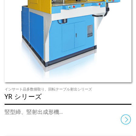
インサート品多数個取り、回転テーブル射出シリーズ
YR シリーズ
竪型締、竪射出成形機...