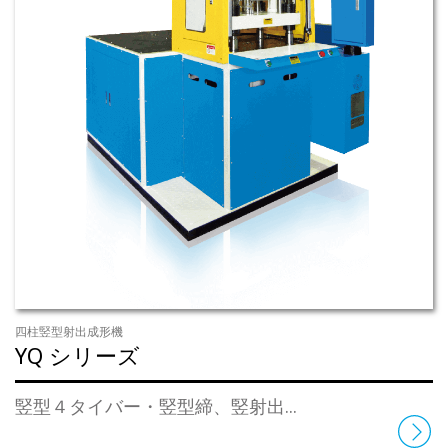
四柱竪型射出成形機
YQ シリーズ
竪型４タイバー・竪型締、竪射出...