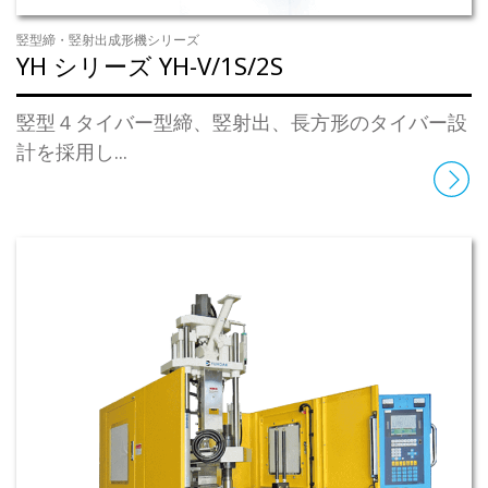
竪型締・竪射出成形機シリーズ
YH シリーズ YH-V/1S/2S
竪型４タイバー型締、竪射出、長方形のタイバー設
計を採用し...