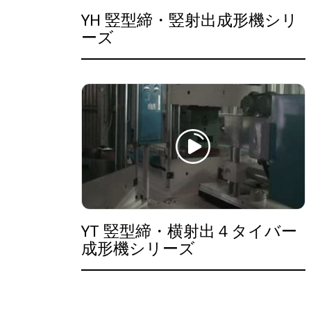
YH 竪型締・竪射出成形機シリ
ーズ
YT 竪型締・横射出４タイバー
成形機シリーズ