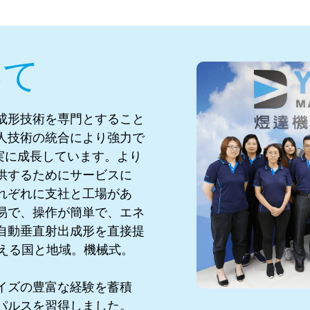
いて
成形技術を専門とすること
人技術の統合により強力で
着実に成長しています。より
供するためにサービスに
れぞれに支社と工場があ
易で、操作が簡単で、エネ
自動垂直射出成形を直接提
超える国と地域。機械式。
イズの豊富な経験を蓄積
パルスを習得しました。