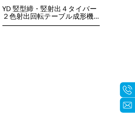
YD 竪型締・竪射出４タイバー
２色射出回転テーブル成形機
シリーズ