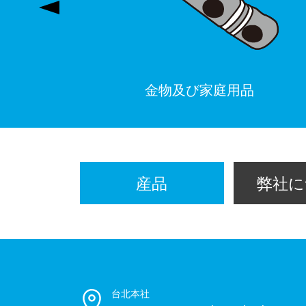
金物及び家庭用品
産品
弊社に
台北本社