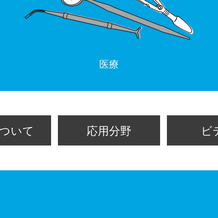
医療
ついて
応用分野
ビ