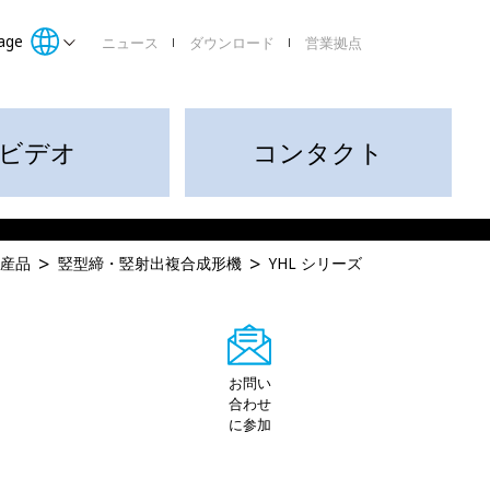
age
ニュース
ダウンロード
営業拠点
ビデオ
コンタクト
産品
竪型締・竪射出複合成形機
YHL シリーズ
お問い
合わせ
に参加