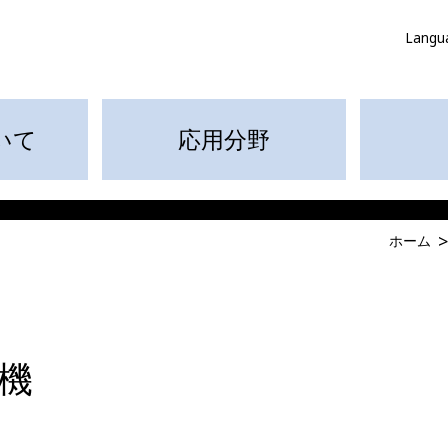
Langu
いて
応用分野
ホーム
機