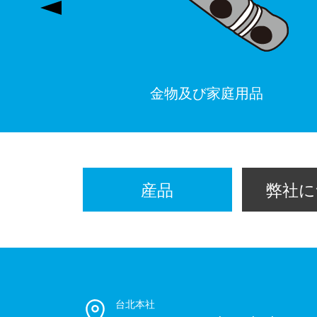
金物及び家庭用品
産品
弊社に
台北本社