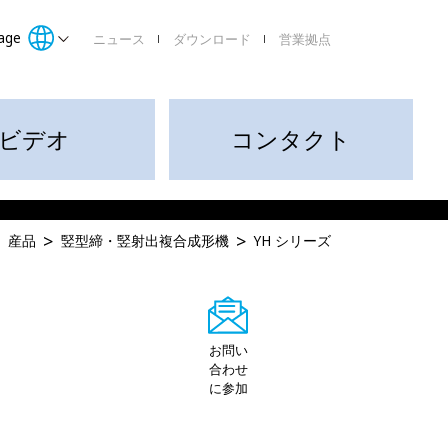
age
ニュース
ダウンロード
営業拠点
ビデオ
コンタクト
産品
竪型締・竪射出複合成形機
YH シリーズ
お問い
合わせ
に参加