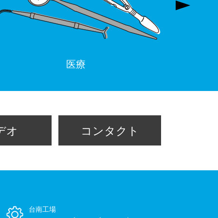
医療
デオ
コンタクト
台南工場