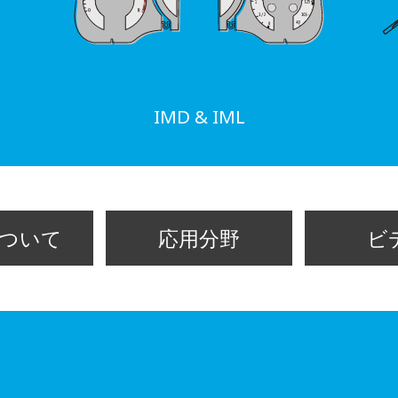
IMD & IML
ついて
応用分野
ビ